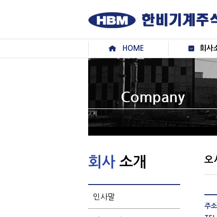
메
본
뉴
문
바
으
로
로
가
바
HOME
회사
기
로
가
기
회사
소개
오
인사말
주소